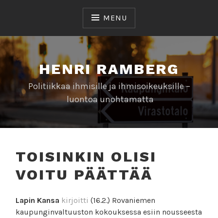
Skip
to
MENU
content
HENRI RAMBERG
Politiikkaa ihmisille ja ihmisoikeuksille –
luontoa unohtamatta
TOISINKIN OLISI
VOITU PÄÄTTÄÄ
Lapin Kansa
kirjoitti
(16.2.) Rovaniemen
kaupunginvaltuuston kokouksessa esiin nousseesta