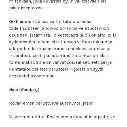
mitenkään, joka kuvastaa hyvin vallitsevaa tilaa
päätöksenteossa.
On hienoa
, että osa valtuutetuista herää
todellisuuteen ja toivoo oman palvelutuotannon
osuuden lisäämistä. Toivottavasti huoli on aito, sillä
sydämestäni toivon, että tulevan valtuustokauden
alkupuhteiksi käännämme kehityksen suuntaa ja
määrätietoisesti palautamme tuotantoa omaksi
toiminnaksi. Sille on vahvat sosiaaliset, eettiset ja
kuntataloudelliset perusteet – joista on syytä
keskustella enemmän.
Henri Ramberg
Rovaniemen perusturvalautakunta, jäsen
Vasemmistoliiton Rovaniemen kunnallisjärjestö, vpj.