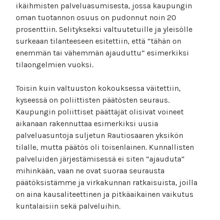
ikäihmisten palveluasumisesta, jossa kaupungin
oman tuotannon osuus on pudonnut noin 20
prosenttiin. Selitykseksi valtuutetuille ja yleisölle
surkeaan tilanteeseen esitettiin, että ”tähän on
enemmän tai vähemmän ajauduttu” esimerkiksi
tilaongelmien vuoksi.
Toisin kuin valtuuston kokouksessa väitettiin,
kyseessä on poliittisten päätösten seuraus.
Kaupungin poliittiset päättäjät olisivat voineet
aikanaan rakennuttaa esimerkiksi uusia
palveluasuntoja suljetun Rautiosaaren yksikön
tilalle, mutta päätös oli toisenlainen. Kunnallisten
palveluiden järjestämisessä ei siten ”ajauduta”
mihinkään, vaan ne ovat suoraa seurausta
päätöksistämme ja virkakunnan ratkaisuista, joilla
on aina kausaliteettinen ja pitkäaikainen vaikutus
kuntalaisiin sekä palveluihin.