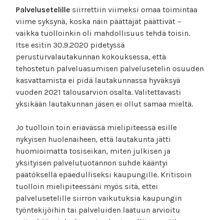
Palvelusetelille
siirrettiin viimeksi omaa toimintaa
viime syksynä, koska näin päättäjät päättivät –
vaikka tuolloinkin oli mahdollisuus tehdä toisin.
Itse esitin 30.9.2020 pidetyssä
perusturvalautakunnan kokouksessa, että
tehostetun palveluasumisen palvelusetelin osuuden
kasvattamista ei pidä lautakunnassa hyväksyä
vuoden 2021 talousarvion osalta. Valitettavasti
yksikään lautakunnan jäsen ei ollut samaa mieltä.
Jo tuolloin toin eriävässä mielipiteessä esille
nykyisen huolenaiheen, että lautakunta jätti
huomioimatta tosiseikan, miten julkisen ja
yksityisen palvelutuotannon suhde kääntyi
päätöksellä epäedulliseksi kaupungille. Kritisoin
tuolloin mielipiteessäni myös sitä, ettei
palvelusetelille siirron vaikutuksia kaupungin
työntekijöihin tai palveluiden laatuun arvioitu