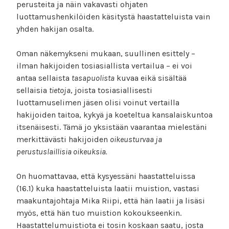
perusteita ja näin vakavasti ohjaten
luottamushenkilöiden käsitystä haastatteluista vain
yhden hakijan osalta.
Oman näkemykseni mukaan, suullinen esittely –
ilman hakijoiden tosiasiallista vertailua – ei voi
antaa sellaista
tasapuolista
kuvaa eikä sisältää
sellaisia
tietoja
, joista tosiasiallisesti
luottamuselimen jäsen olisi voinut vertailla
hakijoiden taitoa, kykyä ja koeteltua kansalaiskuntoa
itsenäisesti. Tämä jo yksistään vaarantaa mielestäni
merkittävästi hakijoiden
oikeusturvaa ja
perustuslaillisia oikeuksia.
On huomattavaa, että kysyessäni haastatteluissa
(16.1) kuka haastatteluista laatii muistion, vastasi
maakuntajohtaja Mika Riipi, että hän laatii ja lisäsi
myös, että hän tuo muistion kokoukseenkin.
Haastattelumuistiota ei tosin koskaan saatu, josta