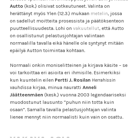
Autto
(kok.) olisivat sotkeutuneet. Valinta on
herättänyt myös Ylen (12.3.) mukaan
metelin
, jossa
on sadellut moitteita prosessista ja päätöksenteon
puutteellisuudesta. Lohi on
vakuutellut
, että Autto
on osallistunut pelastusjohtajan valintaan
normaalilla tavalla eikä hänelle ole syntynyt mitään
epäilyä Autton toimintaa kohtaan.
Normaali onkin moniselitteinen ja kirjava käsite – se
voi tarkoittaa eri asioita eri ihmisille. Esimerkiksi
kun kuuntelin eilen
Pertti J. Rosilan
Herrahissin
vauhdissa
kirjaa, minua nauratti
Anneli
Jäätteenmäen
(kesk.) vuonna 2003 legendaariseksi
muodostunut lausunto ”puhun niin totta kuin
osaan”. Samalla tavalla pelastusjohtajan valinta
lienee mennyt niin normaalisti kuin vain on osattu.