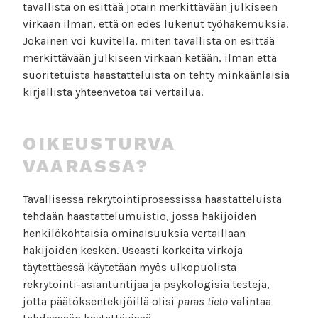
tavallista on esittää jotain merkittävään julkiseen
virkaan ilman, että on edes lukenut työhakemuksia.
Jokainen voi kuvitella, miten tavallista on esittää
merkittävään julkiseen virkaan ketään, ilman että
suoritetuista haastatteluista on tehty minkäänlaisia
kirjallista yhteenvetoa tai vertailua.
OIKEUSTURVA
VAARASSA?
Tavallisessa rekrytointiprosessissa haastatteluista
tehdään haastattelumuistio, jossa hakijoiden
henkilökohtaisia ominaisuuksia vertaillaan
hakijoiden kesken. Useasti korkeita virkoja
täytettäessä käytetään myös ulkopuolista
rekrytointi-asiantuntijaa ja psykologisia testejä,
jotta päätöksentekijöillä olisi
paras
tieto
valintaa