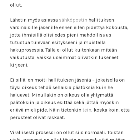
ollut.
Lähetin myös asiassa
sähköpostin
hallituksen
varsinaisille jäsenille ennen eilen pidettyä kokousta,
jotta ihmisillä olisi edes pieni mahdollisuus
tutustua tulevaan esitykseeni ja muistella
hakuprosessia. Tällä ei ollut kuitenkaan mitään
vaikutusta, vaikka useimmat olivatkin lukeneet
kirjeeni.
Ei sillä, en moiti hallituksen jäseniä – jokaisella on
täysi oikeus tehdä sellaisia päätöksiä kuin he
haluavat. Minullakin on oikeus olla yhtymättä
päätöksiin ja oikeus esittää sekä jättää myöskin
eriävä mielipide. Näin tietenkin
tein
, koska koin, että
perusteet olivat raskaat.
Virallisesti prosessi on ollut siis normaali. Toistan
vielä, prosessi on ollut täysin normaali eikä mitään