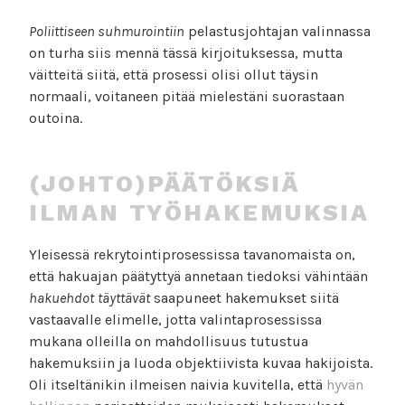
Poliittiseen suhmurointiin
pelastusjohtajan valinnassa
on turha siis mennä tässä kirjoituksessa, mutta
väitteitä siitä, että prosessi olisi ollut täysin
normaali, voitaneen pitää mielestäni suorastaan
outoina.
(JOHTO)PÄÄTÖKSIÄ
ILMAN TYÖHAKEMUKSIA
Yleisessä rekrytointiprosessissa tavanomaista on,
että hakuajan päätyttyä annetaan tiedoksi vähintään
hakuehdot
täyttävät
saapuneet hakemukset siitä
vastaavalle elimelle, jotta valintaprosessissa
mukana olleilla on mahdollisuus tutustua
hakemuksiin ja luoda objektiivista kuvaa hakijoista.
Oli itseltänikin ilmeisen naivia kuvitella, että
hyvän