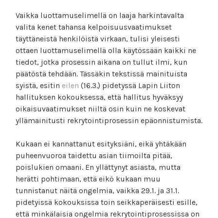
Vaikka luottamuselimellä on laaja harkintavalta
valita kenet tahansa kelpoisuusvaatimukset
täyttäneistä henkilöistä virkaan, tulisi yleisesti
ottaen luottamuselimellä olla käytössään kaikki ne
tiedot, jotka prosessin aikana on tullut ilmi, kun
päätöstä tehdään. Tässäkin tekstissä mainituista
syistä, esitin
eilen
(16.3.) pidetyssä Lapin Liiton
hallituksen kokouksessa, että hallitus hyväksyy
oikaisuvaatimukset niiltä osin kuin ne koskevat
yllämainitusti rekrytointiprosessin epäonnistumista.
Kukaan ei kannattanut esityksiäni, eikä yhtäkään
puheenvuoroa taidettu asian tiimoilta pitää,
poislukien omaani. En yllättynyt asiasta, mutta
herätti pohtimaan, että eikö kukaan muu
tunnistanut näitä ongelmia, vaikka 29.1. ja 31.1.
pidetyissä kokouksissa toin seikkaperäisesti esille,
että minkälaisia ongelmia rekrytointiprosessissa on