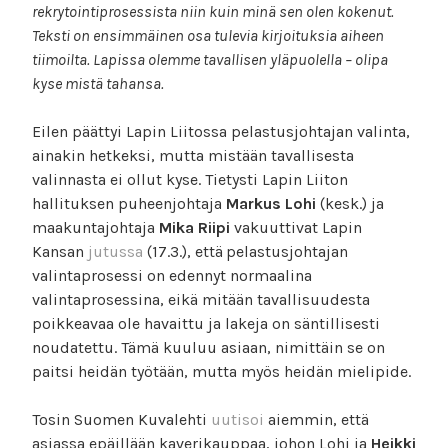
rekrytointiprosessista niin kuin minä sen olen kokenut.
Teksti on ensimmäinen osa tulevia kirjoituksia aiheen
tiimoilta. Lapissa olemme tavallisen yläpuolella – olipa
kyse mistä tahansa.
Eilen päättyi Lapin Liitossa pelastusjohtajan valinta,
ainakin hetkeksi, mutta mistään tavallisesta
valinnasta ei ollut kyse. Tietysti Lapin Liiton
hallituksen puheenjohtaja
Markus Lohi
(kesk.) ja
maakuntajohtaja
Mika Riipi
vakuuttivat Lapin
Kansan
jutussa
(17.3.), että pelastusjohtajan
valintaprosessi on edennyt normaalina
valintaprosessina, eikä mitään tavallisuudesta
poikkeavaa ole havaittu ja lakeja on säntillisesti
noudatettu. Tämä kuuluu asiaan, nimittäin se on
paitsi heidän työtään, mutta myös heidän mielipide.
Tosin Suomen Kuvalehti
uutisoi
aiemmin, että
asiassa epäillään kaverikauppaa, johon Lohi ja
Heikki