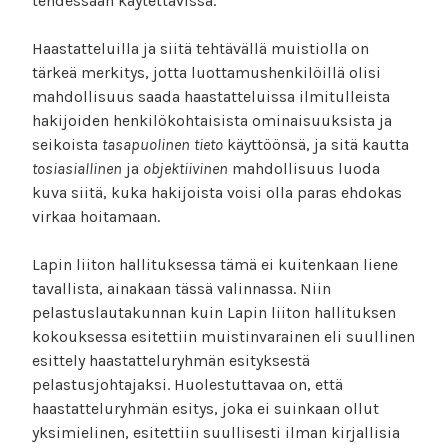
tehdessään käytettävissä.
Haastatteluilla ja siitä tehtävällä muistiolla on
tärkeä merkitys, jotta luottamushenkilöillä olisi
mahdollisuus saada haastatteluissa ilmitulleista
hakijoiden henkilökohtaisista ominaisuuksista ja
seikoista
tasapuolinen
tieto
käyttöönsä, ja sitä kautta
tosiasiallinen
ja
objektiivinen
mahdollisuus luoda
kuva siitä, kuka hakijoista voisi olla paras ehdokas
virkaa hoitamaan.
Lapin liiton hallituksessa tämä ei kuitenkaan liene
tavallista, ainakaan tässä valinnassa. Niin
pelastuslautakunnan kuin Lapin liiton hallituksen
kokouksessa esitettiin muistinvarainen eli suullinen
esittely haastatteluryhmän esityksestä
pelastusjohtajaksi. Huolestuttavaa on, että
haastatteluryhmän esitys, joka ei suinkaan ollut
yksimielinen, esitettiin suullisesti ilman kirjallisia