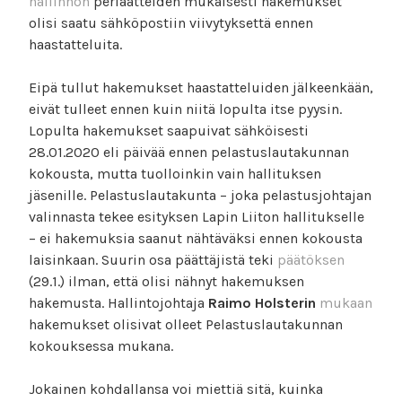
hallinnon
periaatteiden mukaisesti hakemukset
olisi saatu sähköpostiin viivytyksettä ennen
haastatteluita.
Eipä tullut hakemukset haastatteluiden jälkeenkään,
eivät tulleet ennen kuin niitä lopulta itse pyysin.
Lopulta hakemukset saapuivat sähköisesti
28.01.2020 eli päivää ennen pelastuslautakunnan
kokousta, mutta tuolloinkin vain hallituksen
jäsenille. Pelastuslautakunta – joka pelastusjohtajan
valinnasta tekee esityksen Lapin Liiton hallitukselle
– ei hakemuksia saanut nähtäväksi ennen kokousta
laisinkaan. Suurin osa päättäjistä teki
päätöksen
(29.1.) ilman, että olisi nähnyt hakemuksen
hakemusta. Hallintojohtaja
Raimo Holsterin
mukaan
hakemukset olisivat olleet Pelastuslautakunnan
kokouksessa mukana.
Jokainen kohdallansa voi miettiä sitä, kuinka