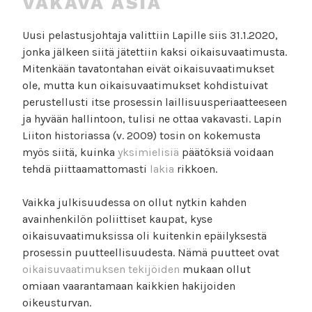
VAKAVA ASIA
Uusi pelastusjohtaja valittiin Lapille siis 31.1.2020,
jonka jälkeen siitä jätettiin kaksi oikaisuvaatimusta.
Mitenkään tavatontahan eivät oikaisuvaatimukset
ole, mutta kun oikaisuvaatimukset kohdistuivat
perustellusti itse prosessin laillisuusperiaatteeseen
ja hyvään hallintoon, tulisi ne ottaa vakavasti. Lapin
Liiton historiassa (v. 2009) tosin on kokemusta
myös siitä, kuinka
yksimielisiä
päätöksiä voidaan
tehdä piittaamattomasti
lakia
rikkoen.
Vaikka julkisuudessa on ollut nytkin kahden
avainhenkilön poliittiset kaupat, kyse
oikaisuvaatimuksissa oli kuitenkin epäilyksestä
prosessin puutteellisuudesta. Nämä puutteet ovat
oikaisuvaatimuksen tekijöiden
mukaan ollut
omiaan vaarantamaan kaikkien hakijoiden
oikeusturvan.