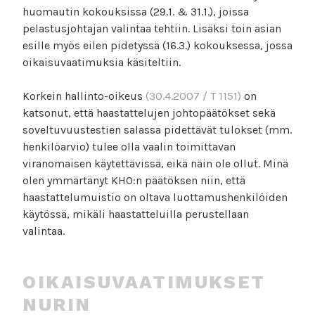
huomautin kokouksissa (29.1. & 31.1.), joissa
pelastusjohtajan valintaa tehtiin. Lisäksi toin asian
esille myös eilen pidetyssä (16.3.) kokouksessa, jossa
oikaisuvaatimuksia käsiteltiin.
Korkein hallinto-oikeus
(30.4.2007 / T 1151)
on
katsonut, että haastattelujen johtopäätökset sekä
soveltuvuustestien salassa pidettävät tulokset (mm.
henkilöarvio) tulee olla vaalin toimittavan
viranomaisen käytettävissä, eikä näin ole ollut. Minä
olen ymmärtänyt KHO:n päätöksen niin, että
haastattelumuistio on oltava luottamushenkilöiden
käytössä, mikäli haastatteluilla perustellaan
valintaa.
OIKAISUVAATIMUKSET
NURIN