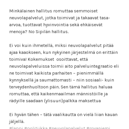
Minkälainen hallitus romuttaa semmoiset
neuvolapalvelut, jotka toimivat ja takaavat tasa-
arvoa, tuottavat hyvinvointia sekä ehkäisevät
menoja? No Sipilän hallitus.
Ei voi kuin ihmetellä, miksi neuvolapalvelut pitää
ajaa kaaokseen, kun nykyinen järjestelmä on erittäin
toimiva! Kokemukset osoittavat, että
neuvolapalveluissa toimii aito palveluintegraatio eli
ne toimivat kaikista parhaiten – pienimmällä
kynnyksellä ja saumattomasti – niin sosiaali- kuin
terveydenhuoltoon päin. Sen tämä hallitus haluaa
romuttaa, että kaikenmaail
man männistöille ja
rädyille saadaan (ylisuuri)palkka maksettua
Ei hyvän tähen – tätä vaalikautta on vielä liian kauan
jäljellä.
#
lappi
#
politiikka
#
neuvolapalvelut
#
rovaniemi