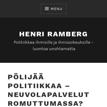
Skip
to
MENU
content
HENRI RAMBERG
Politiikkaa ihmisille ja ihmisoikeuksille –
luontoa unohtamatta
PÖLIJÄÄ
POLITIIKKAA –
NEUVOLAPALVELUT
ROMUTTUMASSA?