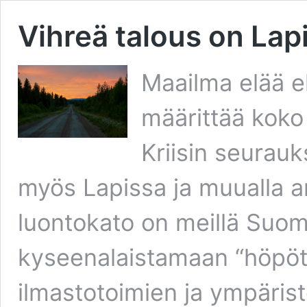
Vihreä talous on Lap
Maailma elää ek
määrittää koko
Kriisin seurau
myös Lapissa ja muualla ark
luontokato on meillä Suome
kyseenalaistamaan “höpöt
ilmastotoimien ja ympäris