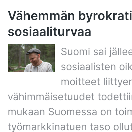
Vähemmän byrokrati
sosiaaliturvaa
Suomi sai jäll
sosiaalisten oi
moitteet liitty
vähimmäisetuudet todettiin
mukaan Suomessa on toim
työmarkkinatuen taso ollut