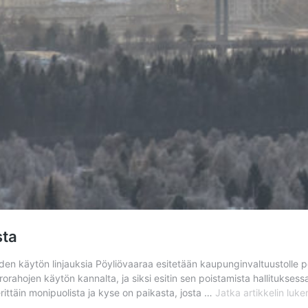
sta
den käytön linjauksia Pöyliövaaraa esitetään kaupunginvaltuustolle p
rahojen käytön kannalta, ja siksi esitin sen poistamista hallituksess
Pöyl
rittäin monipuolista ja kyse on paikasta, josta …
Jatka artikkelin
luke
säil