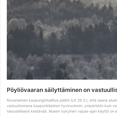
Pöyliövaaran säilyttäminen on vastuulli
Rovaniemen kaupunginhallitus päätti (LK 29.3.), että osana aluei
vastuuttomana kaupunkilaisten hyvinvoinnin, ympäristön kuin vero
taloudellisesti kestävää. Alueen nykyinen vapaa-ajan käyttö on e