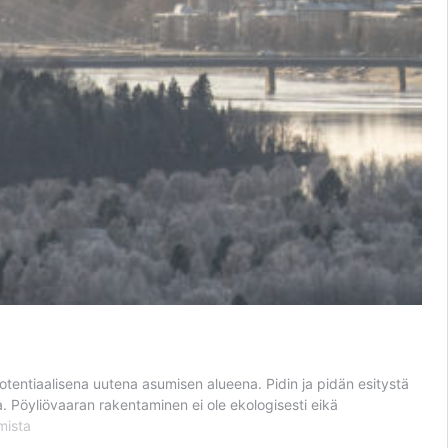
otentiaalisena uutena asumisen alueena. Pidin ja pidän esitystä
a. Pöyliövaaran rakentaminen ei ole ekologisesti eikä
iövaaran
mista
yttäminen