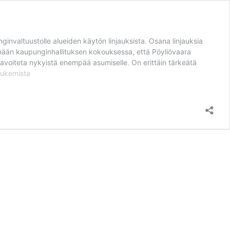
altuustolle alueiden käytön linjauksista. Osana linjauksia
tämään kaupunginhallituksen kokouksessa, että Pöyliövaara
avoiteta nykyistä enempää asumiselle. On erittäin tärkeätä
Pöyliövaaraa
lukemista
ei
tule
rakentaa