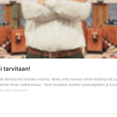
i tarvitaan!
alit lähestyvät huimaa vauhtia, lähes yhtä huimaa tahtia lisääntyvät 
etettiin ilman selkärankaa. Tänä keväänä meidän opiskelijoiden ja koul
Opiskelija
ikkelin
lukemista
ja
koulutuksen
osaaja,
ääntäsi