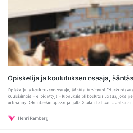
Opiskelija ja koulutuksen osaaja, ääntäs
Opiskelija ja koulutuksen osaaja, ääntäsi tarvitaan! Eduskuntava
kuuluisimpia – ei pidettyjä – lupauksia oli koulutuslupaus, joka p
ei käänny. Olen itsekin opiskelija, jolta Sipilän hallitus …
Jatka art
Henri Ramberg