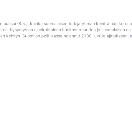
e uutisoi (8.5.), kuinka suomalaisen tutkijaryhmän kehittämän koron
toa. Kysymys on ajankohtainen huoltovarmuuden ja suomalaisen osaa
an kehitys. Suomi on politiikassa nojannut 2000-luvulla ajatukseen, et
toon