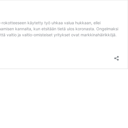
a-rokotteeseen käytetty työ uhkaa valua hukkaan, ellei
misen kannalta, kun etsitään tietä ulos koronasta. Ongelmaksi
tä valtio ja valtio-omisteiset yritykset ovat markkinahäirikköjä.