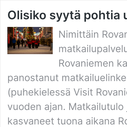
Olisiko syytä pohtia
Nimittäin Rov
matkailupalvelu
Rovaniemen kau
panostanut matkailuelink
(puhekielessä Visit Rovani
vuoden ajan. Matkailutulo 
kasvaneet tuona aikana Rov