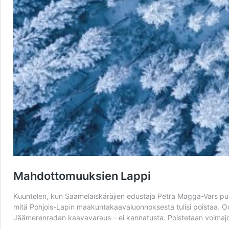
Mahdottomuuksien Lappi
Kuuntelen, kun Saamelaiskäräjien edustaja Petra Magga-Vars puhu
mitä Pohjois-Lapin maakuntakaavaluonnoksesta tulisi poistaa. Od
Jäämerenradan kaavavaraus – ei kannatusta. Poistetaan voimajoh