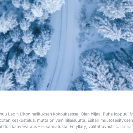
u Lapin Liiton hallituksen kokouksessa. Olen hiljaa. Puhe loppuu, Ma
otan keskustelua, mutta on vain hiljaisuutta. Esitän muutosesitykse
don kaavavaraus – ei kannatusta. En ylläty, valitettavasti. …
Jatka 