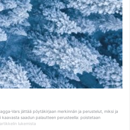
gga-Vars jättää pöytäkirjaan merkinnän ja perustelut, miksi ja
ni kaavasta saadun palautteen perusteella: poistetaan
Mahdottomuuksien
artikkelin
lukemista
Lappi