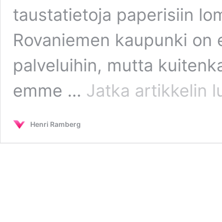
taustatietoja paperisiin l
Rovaniemen kaupunki on et
palveluihin, mutta kuitenk
Dig
emme …
Jatka artikkelin
l
pal
Henri Ramberg