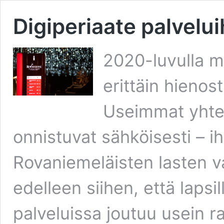
Digiperiaate palvelui
2020-luvulla m
erittäin hienost
Useimmat yhtei
onnistuvat sähköisesti – i
Rovaniemeläisten lasten 
edelleen siihen, että lapsi
palveluissa joutuu usein 