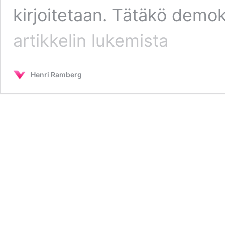
kirjoitetaan. Tätäkö demo
Demokratian
artikkelin
lukemista
aika
on
nyt!
Henri Ramberg